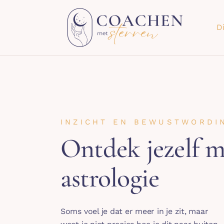
Ga
naar
D
inhoud
INZICHT EN BEWUSTWORDI
Ontdek jezelf m
astrologie
Soms voel je dat er meer in je zit, maar