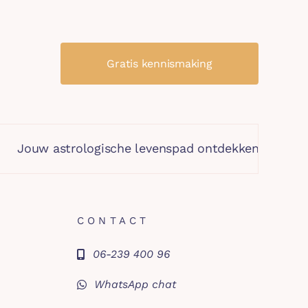
Gratis kennismaking
strologische levenspad ontdekken
Jouw persoo
CONTACT
06-239 400 96
WhatsApp chat