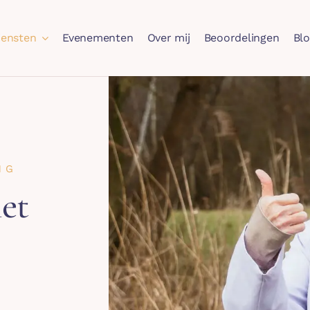
iensten
Evenementen
Over mij
Beoordelingen
Bl
NG
et