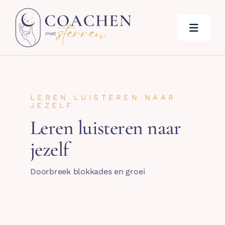
Ga
naar
inhoud
Toggle
Navigat
Diensten
LEREN LUISTEREN NAAR
Evenementen
JEZELF
Leren luisteren naar
Over mij
jezelf
Beoordelingen
Doorbreek blokkades en groei
Blog